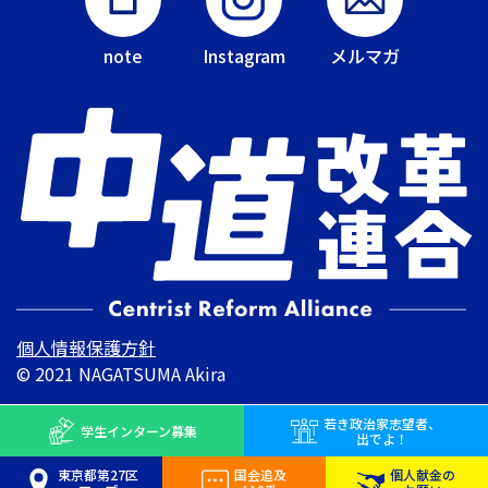
note
Instagram
メルマガ
個人情報保護方針
© 2021 NAGATSUMA Akira
若き
政治家志望者、
学生インターン
募集
出でよ！
東京都第27区
国会追及
個人献金の