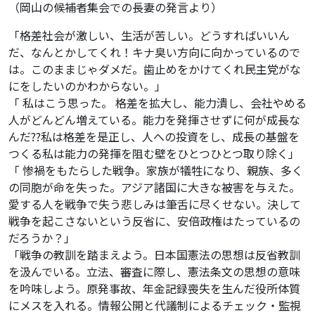
（岡山の候補者集会での長妻の発言より）
「格差社会が激しい、生活が苦しい。どうすればいいん
だ、なんとかしてくれ！キナ臭い方向に向かっているので
は。このままじゃダメだ。歯止めをかけてくれ民主党がな
にをしたいのかわからない。」
「 私はこう思った。 格差を拡大し、能力潰し、会社やめる
人がどんどん増えている。能力を発揮させずに何が成長な
んだ??私は格差を是正し、人への投資をし、成長の基盤を
つくる私は能力の発揮を阻む壁をひとつひとつ取り除く」
「 惨禍をもたらした戦争。家族が犠牲になり、親族、多く
の同胞が命を失った。アジア諸国に大きな被害を与えた。
愛する人を戦争で失う悲しみは筆舌に尽くせない。決して
戦争を起こさないという反省に、安倍政権はたっているの
だろうか？」
「戦争の教訓を踏まえよう。日本国憲法の思想は反省教訓
を汲んでいる。立法、審査に際し、憲法条文の思想の意味
を吟味しよう。原発事故、年金記録喪失を生んだ役所体質
にメスを入れる。情報公開と代議制によるチェック・監視