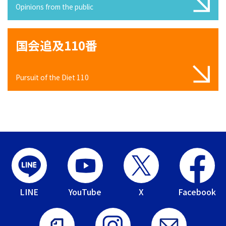
Opinions from the public
国会追及110番
Pursuit of the Diet 110
LINE
YouTube
X
Facebook