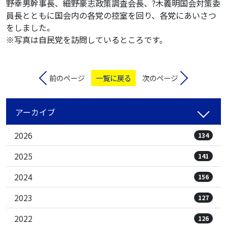
野幸男幹事長、細野豪志政策調査会長、?木義明国会対策委
員長とともに国会内の各党の控室を回り、各党にあいさつ
をしました。
※写真は自民党を訪問しているところです。
前のページ
一覧に戻る
次のページ
アーカイブ
2026
134
2025
141
2024
156
2023
127
2022
126