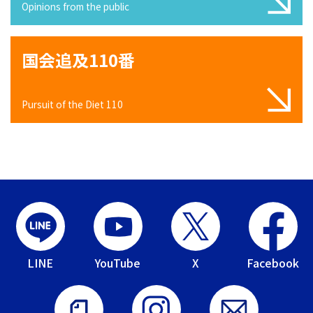
Opinions from the public
国会追及110番
Pursuit of the Diet 110
LINE
YouTube
X
Facebook