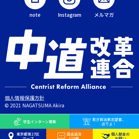
note
Instagram
メルマガ
個人情報保護方針
© 2021 NAGATSUMA Akira
若き
政治家志望者、
学生インターン
募集
出でよ！
東京都第27区
国会追及
個人献金の
マップ
110番
お願い