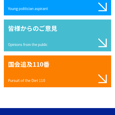
Young politician aspirant
皆様からのご意見
Opinions from the public
国会追及110番
Pursuit of the Diet 110