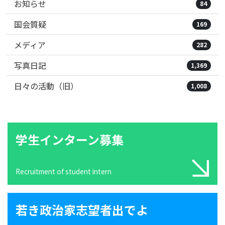
お知らせ
84
国会質疑
169
メディア
282
写真日記
1,369
日々の活動（旧）
1,008
学生インターン募集
Recruitment of student intern
若き政治家志望者出でよ