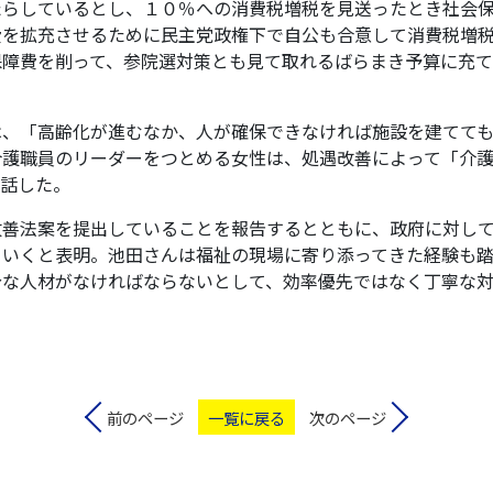
たらしているとし、１０％への消費税増税を見送ったとき社会
費を拡充させるために民主党政権下で自公も合意して消費税増
保障費を削って、参院選対策とも見て取れるばらまき予算に充
、「高齢化が進むなか、人が確保できなければ施設を建てて
介護職員のリーダーをつとめる女性は、処遇改善によって「介
と話した。
善法案を提出していることを報告するとともに、政府に対し
ていくと表明。池田さんは福祉の現場に寄り添ってきた経験も
分な人材がなければならないとして、効率優先ではなく丁寧な
前のページ
一覧に戻る
次のページ