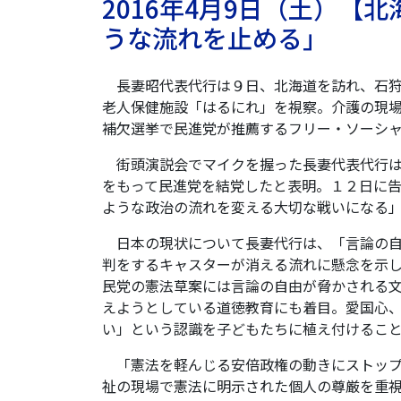
2016年4月9日（土）
うな流れを止める」
長妻昭代表代行は９日、北海道を訪れ、石狩
老人保健施設「はるにれ」を視察。介護の現
補欠選挙で民進党が推薦するフリー・ソーシ
街頭演説会でマイクを握った長妻代表代行は
をもって民進党を結党したと表明。１２日に
ような政治の流れを変える大切な戦いになる
日本の現状について長妻代行は、「言論の自
判をするキャスターが消える流れに懸念を示
民党の憲法草案には言論の自由が脅かされる
えようとしている道徳教育にも着目。愛国心
い」という認識を子どもたちに植え付けるこ
「憲法を軽んじる安倍政権の動きにストップ
祉の現場で憲法に明示された個人の尊厳を重