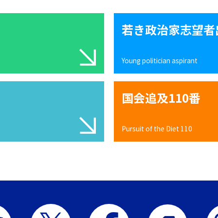
若き政治家志望者
Young politician aspirant
国会追及110番
Pursuit of the Diet 110