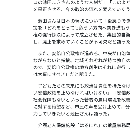
ロの池田まきさんのような人材だ」「このよ
を是正させる、今の政治の流れを変えていく
池田さんは日本の現状について「後戻りでき
策を「どれをとっても危うい方向へ突き進も
権の強行採決によって成立させた、集団的自
し、廃止を求めていくことが不可欠だと語っ
また、安倍自公政権が進める、中央が自治体
ながらないと指摘。地域それぞれが持つ独自
ので、安倍自公政権の地方創生はそれに逆行
は大事にすべき」だと訴えた。
子どもたちの未来にも政治は責任を持たなけ
い安倍政権を止めなければいけない」「安倍
社会保障もないといった若者の雇用環境を改
に対する絶望など、市民の声を受け止めて、
力していきたいと池田さんは語った。
介護老人保健施設「はるにれ」の荒屋事務局