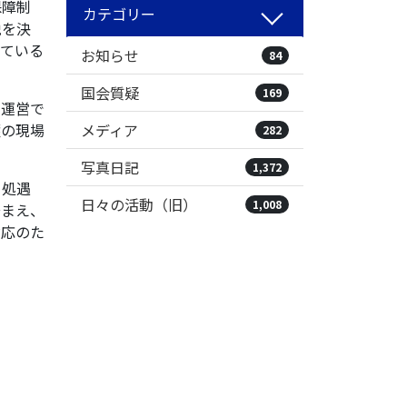
保障制
カテゴリー
税を決
てている
お知らせ
84
国会質疑
169
も運営で
護の現場
メディア
282
写真日記
1,372
て処遇
日々の活動（旧）
1,008
踏まえ、
対応のた