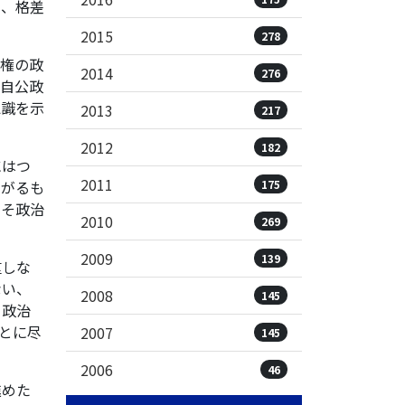
り、格差
2015
278
権の政
2014
276
倍自公政
認識を示
2013
217
2012
182
にはつ
2011
175
ながるも
こそ政治
2010
269
2009
139
重しな
ない、
2008
145
、政治
とに尽
2007
145
2006
46
進めた