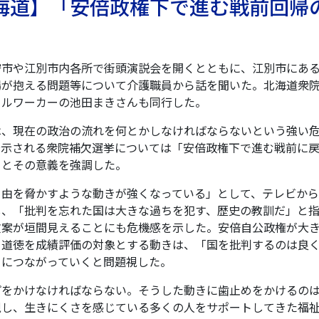
【北海道】「安倍政権下で進む戦前回帰
市や江別市内各所で街頭演説会を開くとともに、江別市にあ
場が抱える問題等について介護職員から話を聞いた。北海道衆
ャルワーカーの池田まきさんも同行した。
、現在の政治の流れを何とかしなければならないという強い
告示される衆院補欠選挙については「安倍政権下で進む戦前に
」とその意義を強調した。
由を脅かすような動きが強くなっている」として、テレビから
し、「批判を忘れた国は大きな過ちを犯す、歴史の教訓だ」と
文案が垣間見えることにも危機感を示した。安倍自公政権が大
、道徳を成績評価の対象とする動きは、「国を批判するのは良
とにつながっていくと問題視した。
をかけなければならない。そうした動きに歯止めをかけるの
視し、生きにくさを感じている多くの人をサポートしてきた福