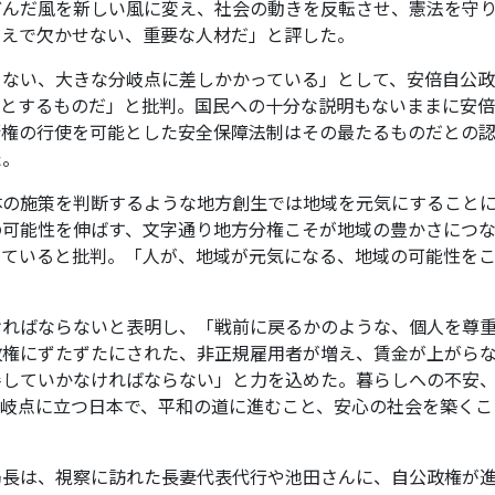
どんだ風を新しい風に変え、社会の動きを反転させ、憲法を守
うえで欠かせない、重要な人材だ」と評した。
ない、大きな分岐点に差しかかっている」として、安倍自公政
うとするものだ」と批判。国民への十分な説明もないままに安
衛権の行使を可能とした安全保障法制はその最たるものだとの
た。
の施策を判断するような地方創生では地域を元気にすること
の可能性を伸ばす、文字通り地方分権こそが地域の豊かさにつ
していると批判。「人が、地域が元気になる、地域の可能性を
ればならないと表明し、「戦前に戻るかのような、個人を尊
政権にずたずたにされた、非正規雇用者が増え、賃金が上がら
善していかなければならない」と力を込めた。暮らしへの不安
分岐点に立つ日本で、平和の道に進むこと、安心の社会を築くこ
長は、視察に訪れた長妻代表代行や池田さんに、自公政権が