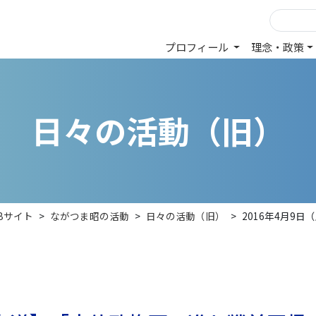
プロフィール
理念・政策
日
々
の
活
動
（
旧
）
Bサイト
>
ながつま昭の活動
>
日々の活動（旧）
>
2016年4月9