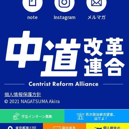
note
Instagram
メルマガ
個人情報保護方針
© 2021 NAGATSUMA Akira
若き
政治家志望者、
学生インターン
募集
出でよ！
東京都第27区
国会追及
個人献金の