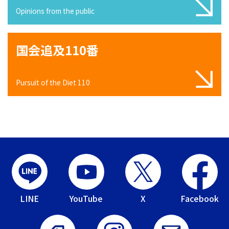
Opinions from the public
国会追及110番
Pursuit of the Diet 110
LINE
YouTube
X
Facebook