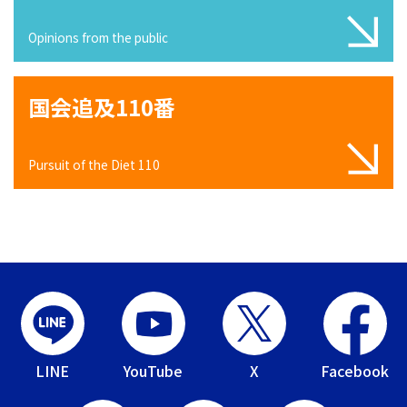
Opinions from the public
国会追及110番
Pursuit of the Diet 110
LINE
YouTube
X
Facebook