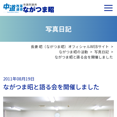
写
真
日
記
長妻 昭（ながつま昭）オフィシャルWEBサイト
>
ながつま昭の活動
>
写真日記
>
ながつま昭と語る会を開催しました
2011年08月19日
ながつま昭と語る会を開催しました