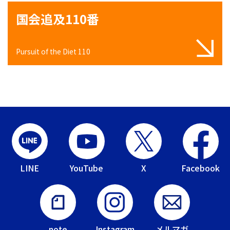
国会追及110番
Pursuit of the Diet 110
LINE
YouTube
X
Facebook
note
Instagram
メルマガ