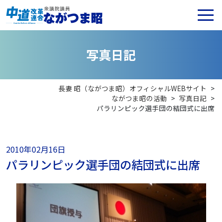
写
真
日
記
長妻 昭（ながつま昭）オフィシャルWEBサイト
>
ながつま昭の活動
>
写真日記
>
パラリンピック選手団の結団式に出席
2010年02月16日
パラリンピック選手団の結団式に出席