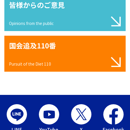
皆様からのご意見
Opinions from the public
国会追及110番
Pursuit of the Diet 110
LINE
YouTube
X
Facebook