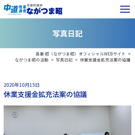
写
真
日
記
長妻 昭（ながつま昭）オフィシャルWEBサイト
>
ながつま昭の活動
>
写真日記
>
休業支援金拡充法案の協議
2020年10月15日
休業支援金拡充法案の協議