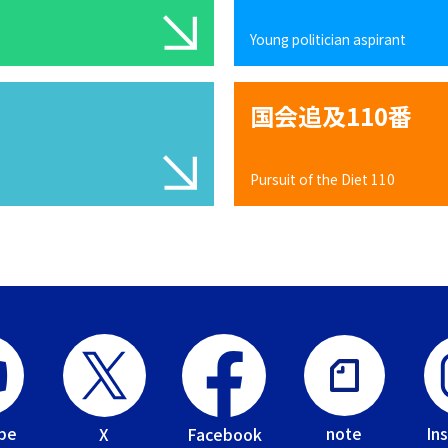
Young politician aspirant
国会追及110番
Pursuit of the Diet 110
be
In
note
Facebook
X