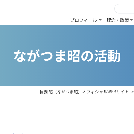
プロフィール
理念・政策
な
が
つ
ま
昭
の
活
動
長妻 昭（ながつま昭）オフィシャルWEBサイト
>