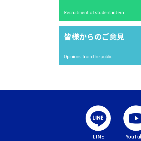
Recruitment of student intern
皆様からのご意見
Opinions from the public
LINE
YouTu