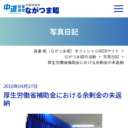
写
真
日
記
長妻 昭（ながつま昭）オフィシャルWEBサイト
>
ながつま昭の活動
>
写真日記
>
厚生労働省補助金における余剰金の未返納
2010年04月27日
厚生労働省補助金における余剰金の未返
納