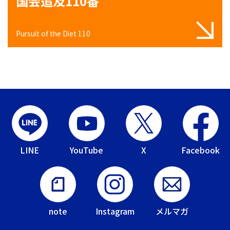
国会追及110番
Pursuit of the Diet 110
LINE
YouTube
X
Facebook
note
Instagram
メルマガ