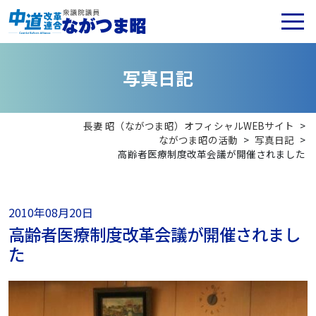
写
真
日
記
長妻 昭（ながつま昭）オフィシャルWEBサイト
>
ながつま昭の活動
>
写真日記
>
高齢者医療制度改革会議が開催されました
2010年08月20日
高齢者医療制度改革会議が開催されまし
た