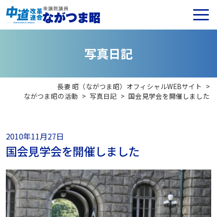
写
真
日
記
長妻 昭（ながつま昭）オフィシャルWEBサイト
>
ながつま昭の活動
>
写真日記
>
国会見学会を開催しました
2010年11月27日
国会見学会を開催しました