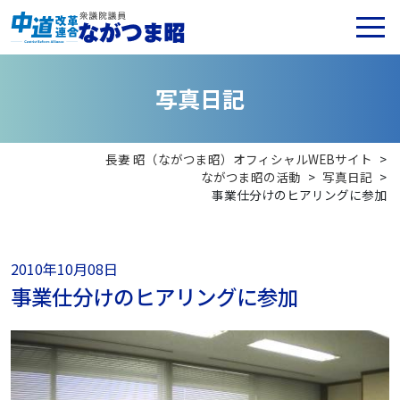
写
真
日
記
長妻 昭（ながつま昭）オフィシャルWEBサイト
>
ながつま昭の活動
>
写真日記
>
事業仕分けのヒアリングに参加
2010年10月08日
事業仕分けのヒアリングに参加