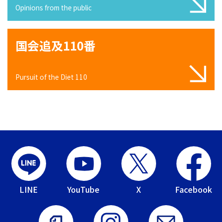
Opinions from the public
国会追及110番
Pursuit of the Diet 110
LINE
YouTube
X
Facebook