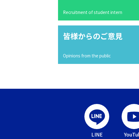
Recruitment of student intern
皆様からのご意見
Opinions from the public
LINE
YouTu