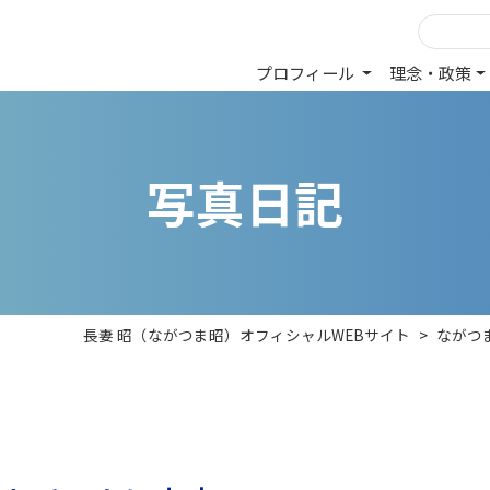
プロフィール
理念・政策
写
真
日
記
長妻 昭（ながつま昭）オフィシャルWEBサイト
>
ながつ