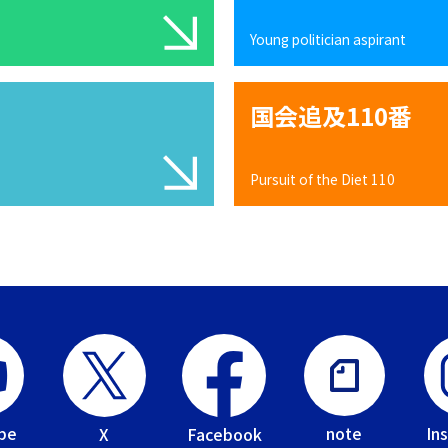
Young politician aspirant
国会追及110番
Pursuit of the Diet 110
be
In
note
Facebook
X