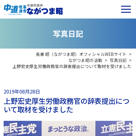
写
真
日
記
長妻 昭（ながつま昭）オフィシャルWEBサイト
>
ながつま昭の活動
>
写真日記
>
上野宏史厚生労働政務官の辞表提出について取材を受けました
2019年08月28日
上野宏史厚生労働政務官の辞表提出につ
いて取材を受けました