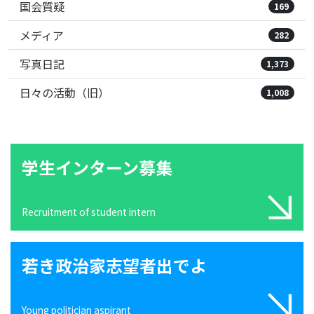
国会質疑
169
メディア
282
写真日記
1,373
日々の活動（旧）
1,008
学生インターン募集
Recruitment of student intern
若き政治家志望者出でよ
Young politician aspirant