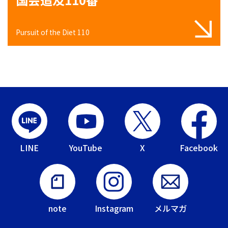
Pursuit of the Diet 110
LINE
YouTube
X
Facebook
note
Instagram
メルマガ