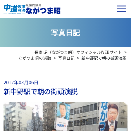
写
真
日
記
長妻 昭（ながつま昭）オフィシャルWEBサイト
>
ながつま昭の活動
>
写真日記
>
新中野駅で朝の街頭演説
2017年03月06日
新中野駅で朝の街頭演説