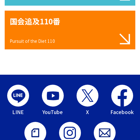
国会追及110番
Pursuit of the Diet 110
LINE
YouTube
X
Facebook