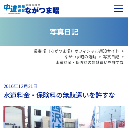
写
真
日
記
長妻 昭（ながつま昭）オフィシャルWEBサイト
>
ながつま昭の活動
>
写真日記
>
水道料金・保険料の無駄遣いを許すな
2016年12月21日
水道料金・保険料の無駄遣いを許すな