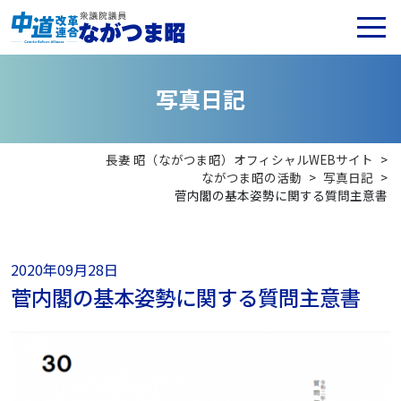
写
真
日
記
長妻 昭（ながつま昭）オフィシャルWEBサイト
>
ながつま昭の活動
>
写真日記
>
菅内閣の基本姿勢に関する質問主意書
2020年09月28日
菅内閣の基本姿勢に関する質問主意書