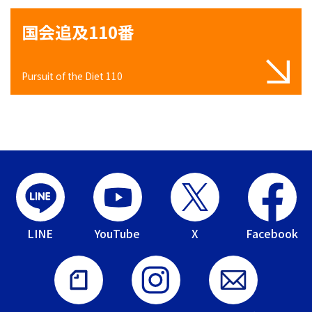
国会追及110番
Pursuit of the Diet 110
LINE
YouTube
X
Facebook