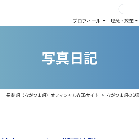
プロフィール
理念・政策
写
真
日
記
長妻 昭（ながつま昭）オフィシャルWEBサイト
>
ながつま昭の活