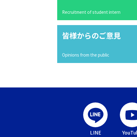
Recruitment of student intern
皆様からのご意見
Opinions from the public
LINE
YouTu