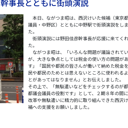
彦幹事長とともに街頭演説
本日、ながつま昭は、西沢けいた候補（東京
議員・中野区）とともに中野駅で街頭演説をし
た。
街頭演説には野田佳彦幹事長が応援に来てく
た。
ながつま昭は、「いろんな問題が議論されて
が、大きな争点としては税金の使い方の問題が
す」「国民や都民の皆さんが働いて納めた税金
民や都民のためとは思えないところに使われる
とがあってはなりません」とお伝えしました。
その上で、「無駄遣いなどをチェックするのが
都議会議員の役割です」として、２期８年の間
改革や無駄遣いに精力的に取り組んできた西沢
補への支援をお願いしました。