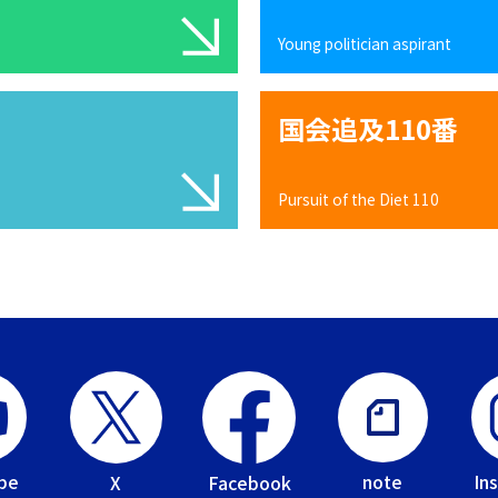
Young politician aspirant
国会追及110番
Pursuit of the Diet 110
be
In
note
Facebook
X