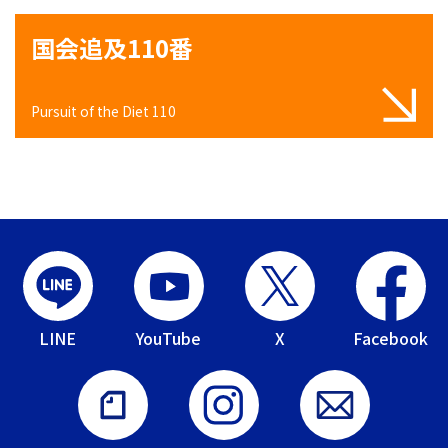
国会追及110番
Pursuit of the Diet 110
LINE
YouTube
X
Facebook