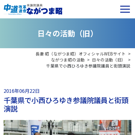
日
々
の
活
動
（
旧
）
長妻 昭（ながつま昭）オフィシャルWEBサイト
>
ながつま昭の活動
>
日々の活動（旧）
>
千葉県で小西ひろゆき参議院議員と街頭演説
2016年06月22日
千葉県で小西ひろゆき参議院議員と街頭
演説