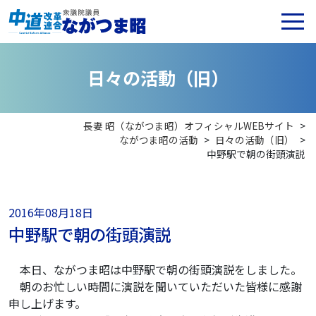
日
々
の
活
動
（
旧
）
長妻 昭（ながつま昭）オフィシャルWEBサイト
>
ながつま昭の活動
>
日々の活動（旧）
>
中野駅で朝の街頭演説
2016年08月18日
中野駅で朝の街頭演説
本日、ながつま昭は中野駅で朝の街頭演説をしました。
朝のお忙しい時間に演説を聞いていただいた皆様に感謝
申し上げます。