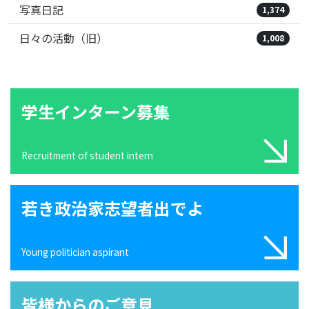
写真日記
1,374
日々の活動（旧）
1,008
学生インターン募集
Recruitment of student intern
若き政治家志望者出でよ
Young politician aspirant
皆様からのご意見