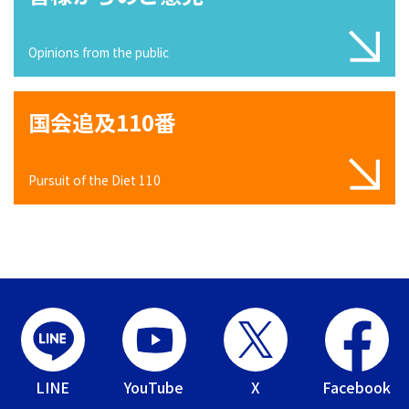
Opinions from the public
国会追及110番
Pursuit of the Diet 110
LINE
YouTube
X
Facebook