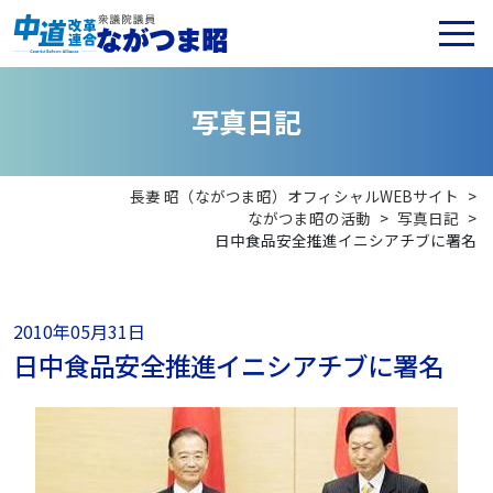
写
真
日
記
長妻 昭（ながつま昭）オフィシャルWEBサイト
>
ながつま昭の活動
>
写真日記
>
日中食品安全推進イニシアチブに署名
2010年05月31日
日中食品安全推進イニシアチブに署名