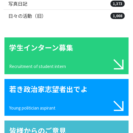
写真日記
1,373
日々の活動（旧）
1,008
学生インターン募集
Recruitment of student intern
若き政治家志望者出でよ
Young politician aspirant
皆様からのご意見