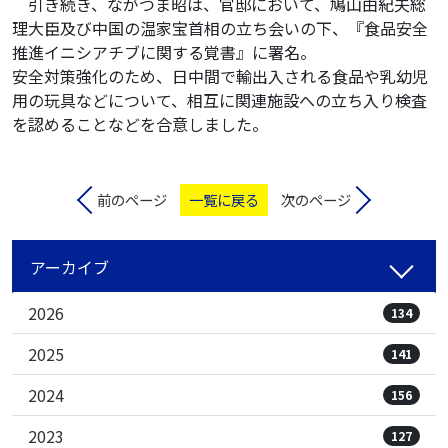
引き続き、ながつま昭は、官邸において、鳩山由紀夫総
理大臣及び中国の温家宝首相の立ち会いの下、『食品安全
推進イニシアチブに関する覚書』に署名。
安全対策強化のため、日中間で輸出入される食品や乳幼児
用の玩具などについて、相互に関連施設への立ち入り検査
を認めることなどを合意しました。
前のページ
一覧に戻る
次のページ
アーカイブ
2026
134
2025
141
2024
156
2023
127