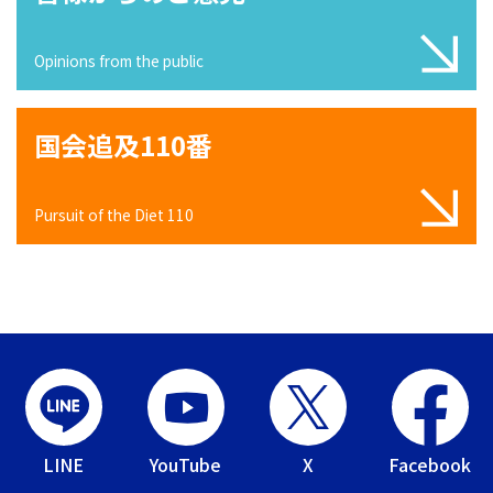
Opinions from the public
国会追及110番
Pursuit of the Diet 110
LINE
YouTube
X
Facebook