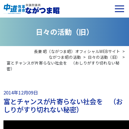
日
々
の
活
動
（
旧
）
長妻 昭（ながつま昭）オフィシャルWEBサイト
>
ながつま昭の活動
>
日々の活動（旧）
>
富とチャンスが片寄らない社会を （おしりがすり切れない秘
密）
2014年12月09日
富とチャンスが片寄らない社会を （お
しりがすり切れない秘密）