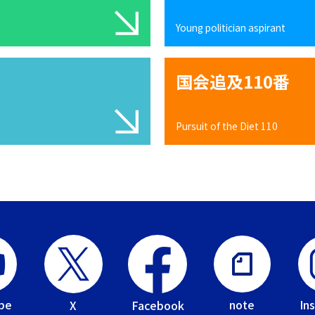
Young politician aspirant
国会追及110番
Pursuit of the Diet 110
be
In
note
Facebook
X