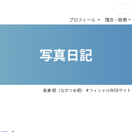
プロフィール
理念・政策
写
真
日
記
長妻 昭（ながつま昭）オフィシャルWEBサイト