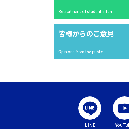
Recruitment of student intern
皆様からのご意見
Opinions from the public
LINE
YouTu