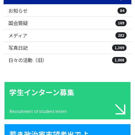
お知らせ
84
国会質疑
169
メディア
282
写真日記
1,369
日々の活動（旧）
1,008
学生インターン募集
Recruitment of student intern
若き政治家志望者出でよ