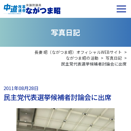
写
真
日
記
長妻 昭（ながつま昭）オフィシャルWEBサイト
>
ながつま昭の活動
>
写真日記
>
民主党代表選挙候補者討論会に出席
2011年08月28日
民主党代表選挙候補者討論会に出席