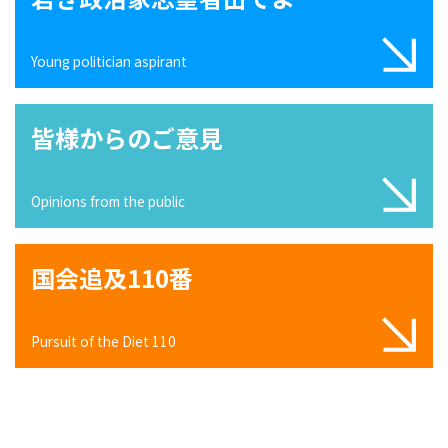
Young politician aspirant
皆様からのご意見
Opinions from the public
国会追及110番
Pursuit of the Diet 110