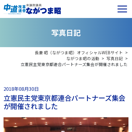
写
真
日
記
長妻 昭（ながつま昭）オフィシャルWEBサイト
>
ながつま昭の活動
>
写真日記
>
立憲民主党東京都連合パートナーズ集会が開催されました
2018年08月30日
立憲民主党東京都連合パートナーズ集会
が開催されました