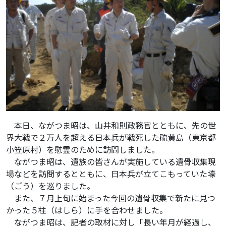
本日、ながつま昭は、山井和則政務官とともに、先の世
界大戦で２万人を超える日本兵が戦死した硫黄島（東京都
小笠原村）を慰霊のために訪問しました。
ながつま昭は、遺族の皆さんが実施している遺骨収集現
場などを訪問するとともに、日本兵が立てこもっていた壕
（ごう）を巡りました。
また、７月上旬に始まった今回の遺骨収集で新たに見つ
かった５柱（はしら）に手を合わせました。
ながつま昭は、記者の取材に対し「長い年月が経過し、