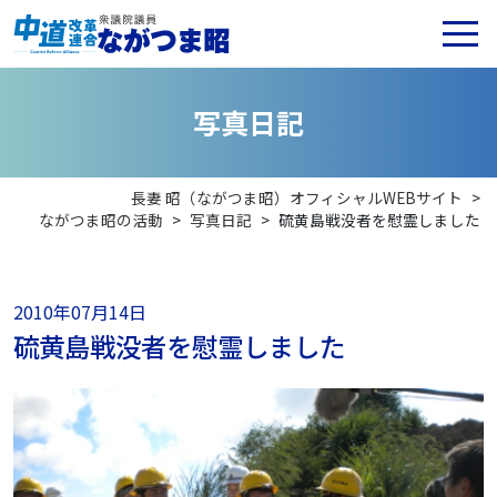
写
真
日
記
長妻 昭（ながつま昭）オフィシャルWEBサイト
>
ながつま昭の活動
>
写真日記
>
硫黄島戦没者を慰霊しました
2010年07月14日
硫黄島戦没者を慰霊しました