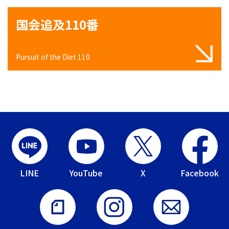
国会追及110番
Pursuit of the Diet 110
LINE
YouTube
X
Facebook