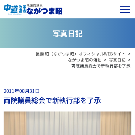
写
真
日
記
長妻 昭（ながつま昭）オフィシャルWEBサイト
>
ながつま昭の活動
>
写真日記
>
両院議員総会で新執行部を了承
2011年08月31日
両院議員総会で新執行部を了承