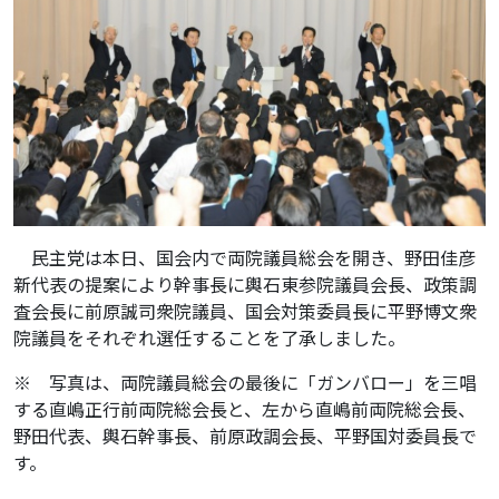
民主党は本日、国会内で両院議員総会を開き、野田佳彦
新代表の提案により幹事長に輿石東参院議員会長、政策調
査会長に前原誠司衆院議員、国会対策委員長に平野博文衆
院議員をそれぞれ選任することを了承しました。
※ 写真は、両院議員総会の最後に「ガンバロー」を三唱
する直嶋正行前両院総会長と、左から直嶋前両院総会長、
野田代表、輿石幹事長、前原政調会長、平野国対委員長で
す。