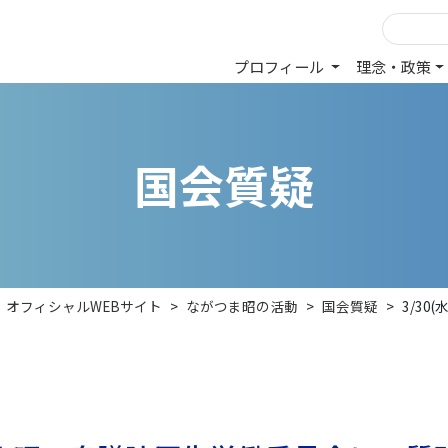
プロフィール
理念・政策
国
会
質
疑
）オフィシャルWEBサイト
>
ながつま昭の活動
>
国会質疑
>
3/3