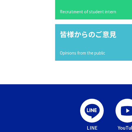
Recruitment of student intern
皆様からのご意見
Opinions from the public
LINE
YouTu