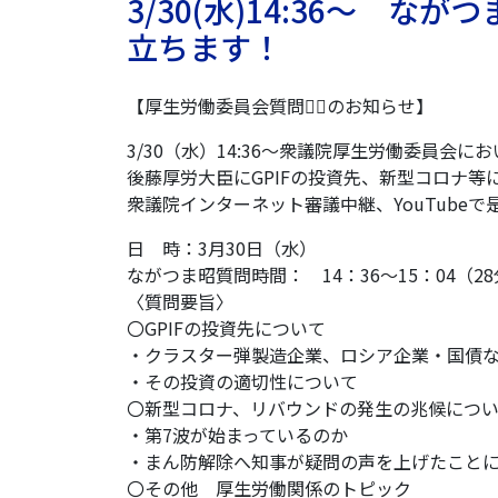
3/30(水)14:36～ 
立ちます！
【厚生労働委員会質問🙋‍♂️のお知らせ】
3/30（水）14:36〜衆議院厚生労働委員会に
後藤厚労大臣にGPIFの投資先、新型コロナ等
衆議院インターネット審議中継、YouTube
日 時：3月30日（水）
ながつま昭質問時間： 14：36～15：04（2
〈質問要旨〉
〇GPIFの投資先について
・クラスター弾製造企業、ロシア企業・国債
・その投資の適切性について
〇新型コロナ、リバウンドの発生の兆候につ
・第7波が始まっているのか
・まん防解除へ知事が疑問の声を上げたこと
〇その他 厚生労働関係のトピック