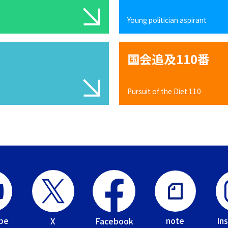
Young politician aspirant
国会追及110番
Pursuit of the Diet 110
be
In
note
Facebook
X