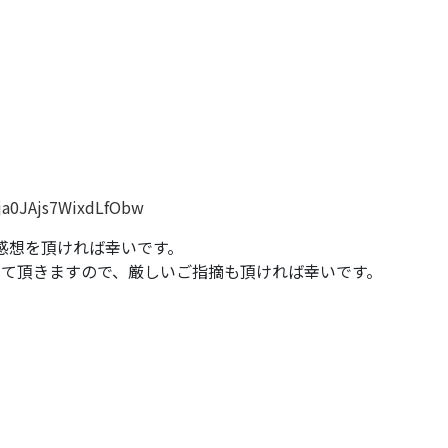
ja0JAjs7WixdLfObw
感想を頂ければ幸いです。
せて頂きますので、厳しいご指摘も頂ければ幸いです。