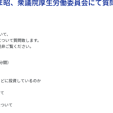
ながつま昭、衆議院厚生労働委員会にて質
おいて、
について質問致します。
で是非ご覧ください。
8分間）
などに投資しているのか
いて
について