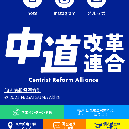
note
Instagram
メルマガ
個人情報保護方針
© 2021 NAGATSUMA Akira
若き
政治家志望者、
学生インターン
募集
出でよ！
東京都第27区
国会追及
個人献金の
マップ
110番
お願い