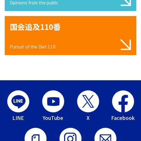
Opinions from the public
国会追及110番
Pursuit of the Diet 110
LINE
YouTube
X
Facebook