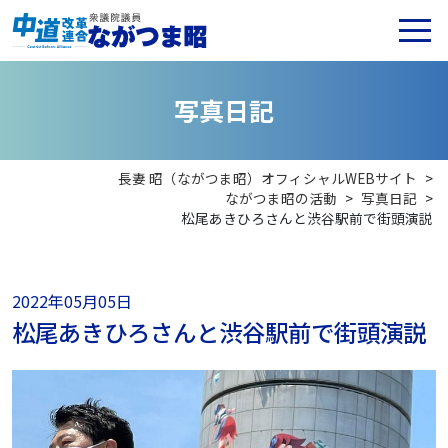
写
真
日
記
長妻 昭（ながつま昭）オフィシャルWEBサイト
>
ながつま昭の活動
>
写真日記
>
松尾あきひろさんと渋谷駅前で街頭演説
2022年05月05日
松尾あきひろさんと渋谷駅前で街頭演説