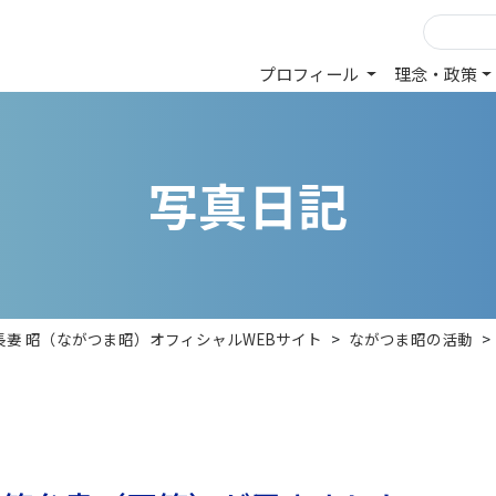
プロフィール
理念・政策
写
真
日
記
長妻 昭（ながつま昭）オフィシャルWEBサイト
>
ながつま昭の活動
>