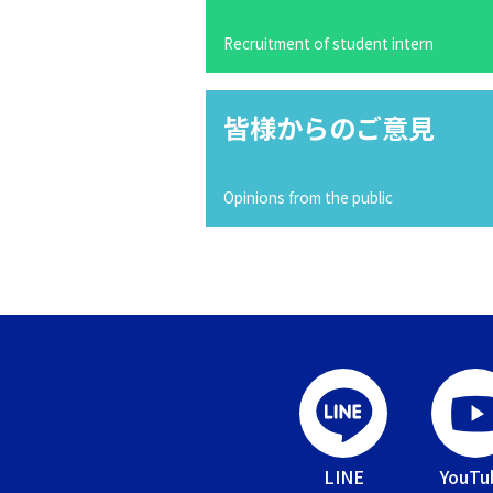
Recruitment of student intern
皆様からのご意見
Opinions from the public
LINE
YouTu