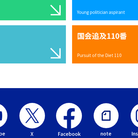
Young politician aspirant
国会追及110番
Pursuit of the Diet 110
be
In
note
Facebook
X