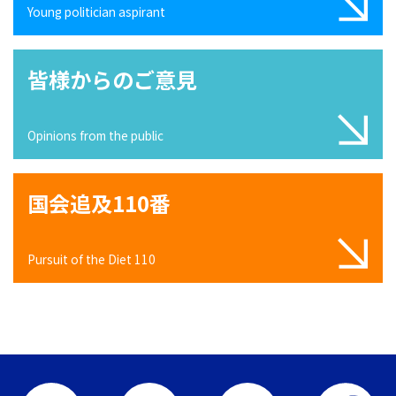
Young politician aspirant
皆様からのご意見
Opinions from the public
国会追及110番
Pursuit of the Diet 110