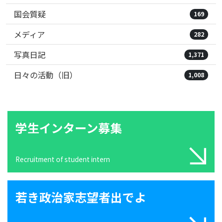
国会質疑
169
メディア
282
写真日記
1,371
日々の活動（旧）
1,008
学生インターン募集
Recruitment of student intern
若き政治家志望者出でよ