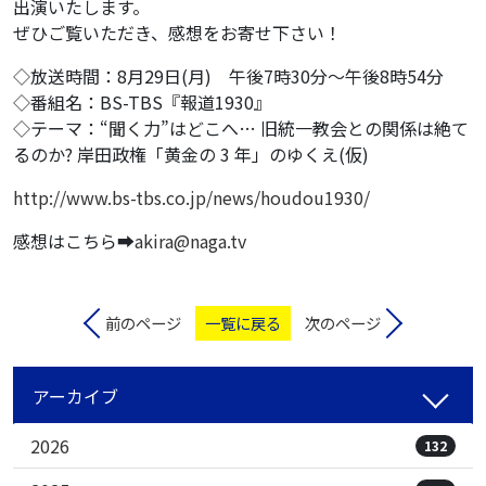
出演いたします。
ぜひご覧いただき、感想をお寄せ下さい！
◇放送時間：8月29日(月) 午後7時30分～午後8時54分
◇番組名：BS-TBS『報道1930』
◇テーマ：“聞く力”はどこへ… 旧統一教会との関係は絶て
るのか? 岸田政権「黄金の 3 年」のゆくえ(仮)
http://www.bs-tbs.co.jp/news/houdou1930/
感想はこちら➡️
akira@naga.tv
前のページ
一覧に戻る
次のページ
アーカイブ
2026
132