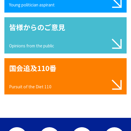
Young politician aspirant
皆様からのご意見
Opinions from the public
国会追及110番
Pursuit of the Diet 110