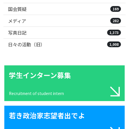
国会質疑
169
メディア
282
写真日記
1,373
日々の活動（旧）
1,008
学生インターン募集
Recruitment of student intern
若き政治家志望者出でよ