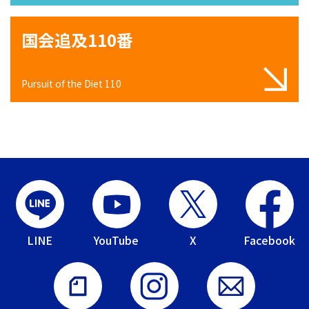
国会追及110番
Pursuit of the Diet 110
LINE
YouTube
X
Facebook