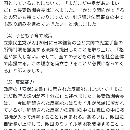
円としていることについて、「まだまだ中身があいまい
だ」と長妻政調会長は述べました。「かなり節約ができる
との思いも持っておりますので、引き続き法案審査の中で
も取り組みを進めていきたい」と話しました。
（4）子ども子育て政策
立憲民主党が2月20日に日本維新の会と共同で
児童手当の
所得制限を撤廃する法案
を提出したことを取り上げ、「格
差が拡大しない。そして、全ての子どもの育ちを社会全体
で応援する。この理念を両立させることが必要になってく
る」と訴えました。
（5）反撃能力
政府の「安保3文書」に示された反撃能力について「まだ
まだ政府の説明が不十分だ」と述べました。長妻政調会長
は、「今回解禁された反撃能力はミサイルが念頭に置かれ
ているが、解禁された反撃力の範囲の中には敵国の中に戦
闘機が入って爆撃することも含まれる。あるいは、敵国に
自衛隊が上陸して、敵国のミサイル基地を破壊することも