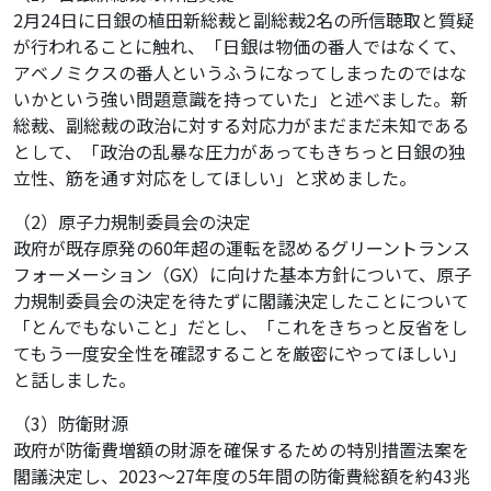
2月24日に日銀の植田新総裁と副総裁2名の所信聴取と質疑
が行われることに触れ、「日銀は物価の番人ではなくて、
アベノミクスの番人というふうになってしまったのではな
いかという強い問題意識を持っていた」と述べました。新
総裁、副総裁の政治に対する対応力がまだまだ未知である
として、「政治の乱暴な圧力があってもきちっと日銀の独
立性、筋を通す対応をしてほしい」と求めました。
（2）原子力規制委員会の決定
政府が既存原発の60年超の運転を認めるグリーントランス
フォーメーション（GX）に向けた基本方針について、原子
力規制委員会の決定を待たずに閣議決定したことについて
「とんでもないこと」だとし、「これをきちっと反省をし
てもう一度安全性を確認することを厳密にやってほしい」
と話しました。
（3）防衛財源
政府が防衛費増額の財源を確保するための特別措置法案を
閣議決定し、2023～27年度の5年間の防衛費総額を約43兆