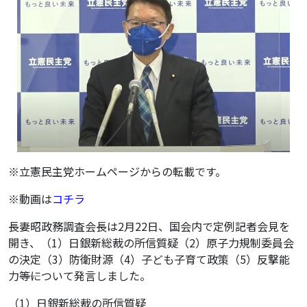
※立憲民主党ホームページからの転載です。
※動画は
コチラ
長妻昭政務調査会長は2月22日、国会内で定例記者会見を
開き、（1）日銀新総裁の所信質疑（2）原子力規制委員会
の決定（3）防衛財源（4）子ども子育て政策（5）反撃能
力――等について発言しました。
（1）日銀新総裁の所信質疑