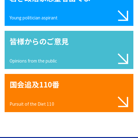
Young politician aspirant
皆様からのご意見
Opinions from the public
国会追及110番
Pursuit of the Diet 110