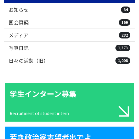
お知らせ
84
国会質疑
169
メディア
282
写真日記
1,373
日々の活動（旧）
1,008
学生インターン募集
Recruitment of student intern
若き政治家志望者出でよ