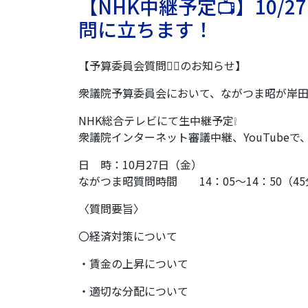
【NHK中継予定📺】10/2
問に立ちます！
【予算委員会質問🙋‍♂️のお知らせ】
衆議院予算委員会において、ながつま昭が岸
NHK総合テレビにて生中継予定❕
衆議院インターネット審議中継、YouTube
日 時：10月27日（金）
ながつま昭質問時間 14：05～14：50（4
〈質問要旨〉
〇経済対策について
・賃金の上昇について
・適切な分配について