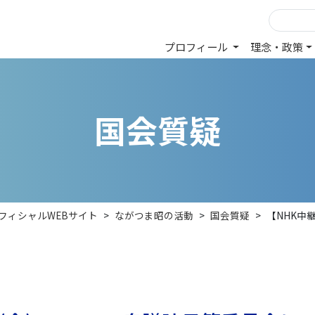
プロフィール
理念・政策
国
会
質
疑
フィシャルWEBサイト
>
ながつま昭の活動
>
国会質疑
>
【NHK中継