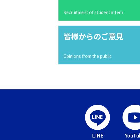
Recruitment of student intern
皆様からのご意見
Opinions from the public
LINE
YouTu