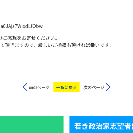
ja0JAjs7WixdLfObw
ひご感想をお寄せください。
せて頂きますので、厳しいご指摘も頂ければ幸いです。
前のページ
一覧に戻る
次のページ
若き政治家志望者