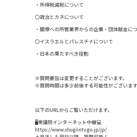
・所得税減税について
〇政治とカネについて
・閣僚への所管業界からの企業・団体献金に
〇イスラエルとパレスチナについて
・日本の果たすべき役割
※質問要旨は変更することがございます。
※質問時間は多少前後する可能性がございま
以下のURLからご覧いただけます。
🖥衆議院インターネット中継💻
https://www.shugiintv.go.jp/jp/
＊見逃しも翌日以降、視聴可能！