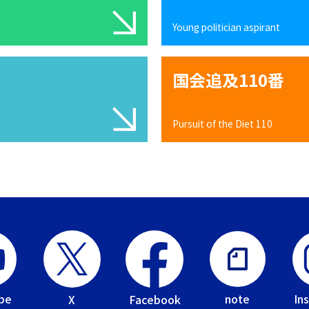
Young politician aspirant
国会追及110番
Pursuit of the Diet 110
be
In
note
Facebook
X