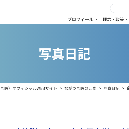
プロフィール
理念・政策
写
真
日
記
つま昭）オフィシャルWEBサイト
>
ながつま昭の活動
>
写真日記
>