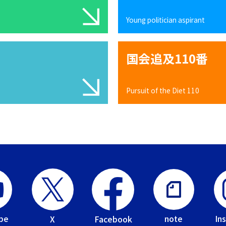
Young politician aspirant
国会追及110番
Pursuit of the Diet 110
be
In
note
Facebook
X