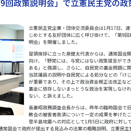
9回政策説明会」で立憲民主党の政
立憲民主党企業・団体交流委員会は1月17日、連
じめとする友好団体に広く呼び掛けて、「第9回
明会」を開催しました。
冒頭挨拶に立った泉健太代表からは、通常国会
向け、「野党には、与党にはない政策提言がで
ある」と強調し、さらに、自民党の裏金問題に
当該議員の説明や自民党による処分などの「け
が重要であり、その上で政治資金規正法改正な
裏金に依存しないまっとうな政治を実現しなけ
ない、と訴えました。
長妻昭政務調査会長からは、昨年の臨時国会で
教会の被害者救済について一定の成果を挙げた
登半島地震への対応として1月5日に政府に対して
通常国会で政府が提出する見込みの法案の概略説明、立憲民主