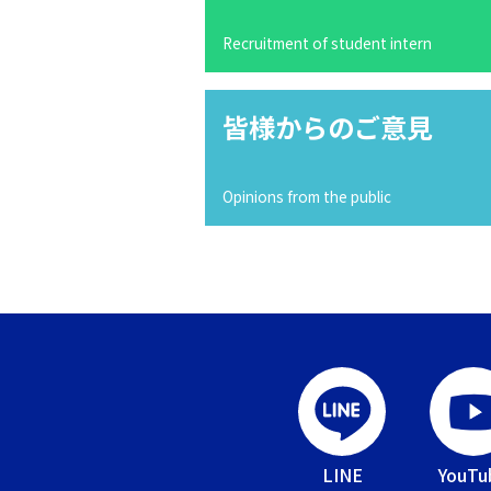
Recruitment of student intern
皆様からのご意見
Opinions from the public
LINE
YouTu