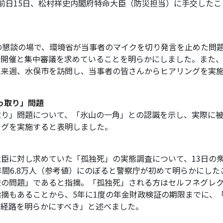
前日15日、松村祥史内閣府特命大臣（防災担当）に手交したこ
の懇談の場で、環境省が当事者のマイクを切り発言を止めた問
会開催と集中審議を求めていることを明らかにしました。また
に来週、水俣市を訪問し、当事者の皆さんからヒアリングを実
っ取り」問題
取り」問題について、「氷山の一角」との認識を示し、実際に
ングを実施すると表明しました。
臣に対し求めていた「孤独死」の実態調査について、13日の
年間6.8万人（参考値）にのぼると警察庁が初めて明らかにした
厳の問題」であると指摘。「孤独死」される方はセルフネグレ
摘もあることから、5年に1度の年金財政検証の期限までに、
る経路を明らかにすべき」と述べました。