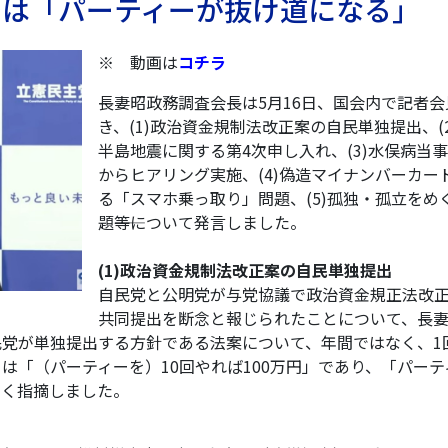
では「パーティーが抜け道になる」
※ 動画は
コチラ
長妻昭政務調査会長は5月16日、国会内で記者会
き、(1)政治資金規制法改正案の自民単独提出、(
半島地震に関する第4次申し入れ、(3)水俣病当
からヒアリング実施、(4)偽造マイナンバーカー
る「スマホ乗っ取り」問題、(5)孤独・孤立をめ
題――等について発言しました。
(1)政治資金規制法改正案の自民単独提出
自民党と公明党が与党協議で政治資金規正法改
共同提出を断念と報じられたことについて、長
党が単独提出する方針である法案について、年間ではなく、1
は「（パーティーを）10回やれば100万円」であり、「パーテ
しく指摘しました。