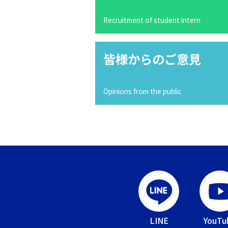
Recruitment of student intern
皆様からのご意見
Opinions from the public
LINE
YouTu