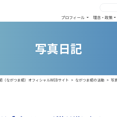
プロフィール
理念・政策
写
真
日
記
 昭（ながつま昭）オフィシャルWEBサイト
>
ながつま昭の活動
>
写