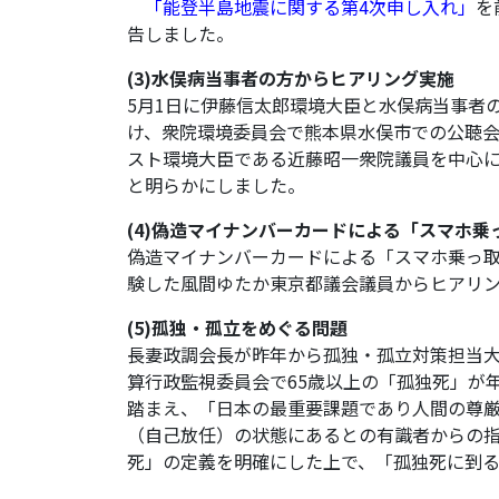
「
能登半島地震に関する第4次申し入れ
」
を
告しました。
(3)水俣病当事者の方からヒアリング実施
5月1日に伊藤信太郎環境大臣と水俣病当事者
け、衆院環境委員会で熊本県水俣市での公聴
スト環境大臣である近藤昭一衆院議員を中心
と明らかにしました。
(4)偽造マイナンバーカードによる「スマホ乗
偽造マイナンバーカードによる「スマホ乗っ
験した風間ゆたか東京都議会議員からヒアリ
(5)孤独・孤立をめぐる問題
長妻政調会長が昨年から孤独・孤立対策担当大
算行政監視委員会で65歳以上の「孤独死」が
踏まえ、「日本の最重要課題であり人間の尊
（自己放任）の状態にあるとの有識者からの指
死」の定義を明確にした上で、「孤独死に到