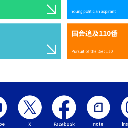
Young politician aspirant
国会追及110番
Pursuit of the Diet 110
be
In
note
Facebook
X