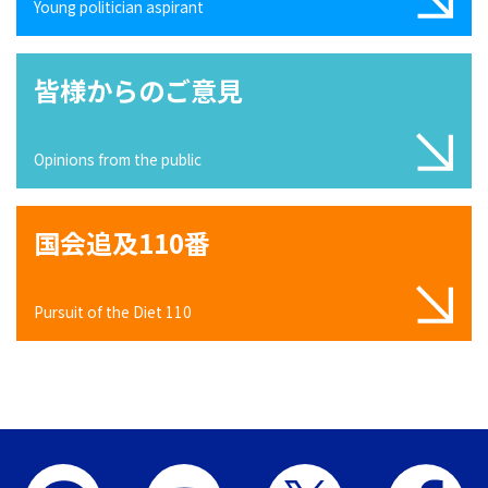
Young politician aspirant
皆様からのご意見
Opinions from the public
国会追及110番
Pursuit of the Diet 110