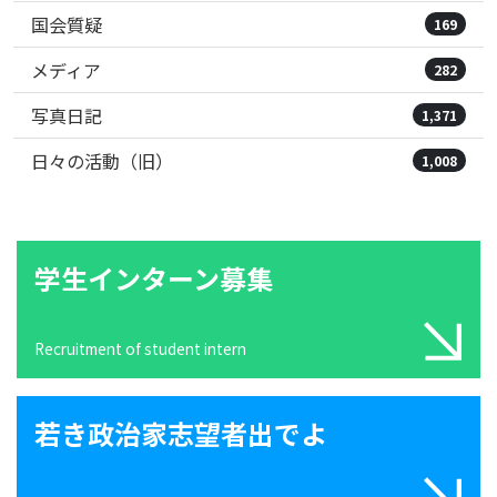
国会質疑
169
メディア
282
写真日記
1,371
日々の活動（旧）
1,008
学生インターン募集
Recruitment of student intern
若き政治家志望者出でよ