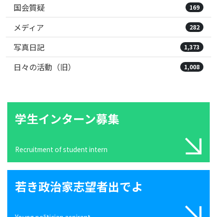
国会質疑
169
メディア
282
写真日記
1,373
日々の活動（旧）
1,008
学生インターン募集
Recruitment of student intern
若き政治家志望者出でよ
Young politician aspirant