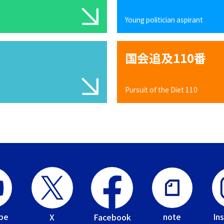
Young politician aspirant
国会追及110番
Pursuit of the Diet 110
be
In
note
Facebook
X