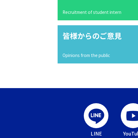
Recruitment of student intern
皆様からのご意見
Opinions from the public
LINE
YouTu