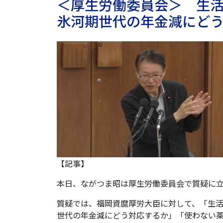
＜厚生労働委員会＞ 生活
氷河期世代の年金減にど
【記事】
本日、ながつま昭は厚生労働委員会で質疑に
質疑では、福岡資麿厚労大臣に対して、「生活
世代の年金減にどう対応するか」「使わない