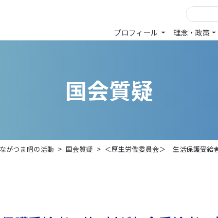
プロフィール
理念・政策
国
会
質
疑
ながつま昭の活動
>
国会質疑
>
＜厚生労働委員会＞ 生活保護受給