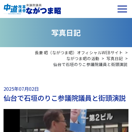
写
真
日
記
長妻 昭（ながつま昭）オフィシャルWEBサイト
>
ながつま昭の活動
>
写真日記
>
仙台で石垣のりこ参議院議員と街頭演説
2025年07月02日
仙台で石垣のりこ参議院議員と街頭演説