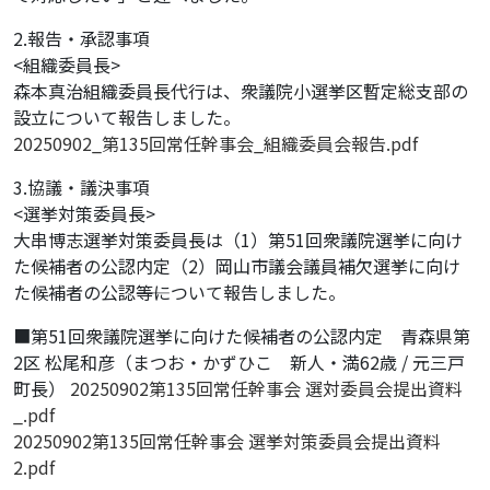
2.報告・承認事項
<組織委員長>
森本真治組織委員長代行は、衆議院小選挙区暫定総支部の
設立について報告しました。
20250902_第135回常任幹事会_組織委員会報告.pdf
3.協議・議決事項
<選挙対策委員長>
大串博志選挙対策委員長は（1）第51回衆議院選挙に向け
た候補者の公認内定（2）岡山市議会議員補欠選挙に向け
た候補者の公認――等について報告しました。
■第51回衆議院選挙に向けた候補者の公認内定 青森県第
2区 松尾和彦（まつお・かずひこ 新人・満62歳 / 元三戸
町長）
20250902第135回常任幹事会 選対委員会提出資料
_.pdf
20250902第135回常任幹事会 選挙対策委員会提出資料
2.pdf