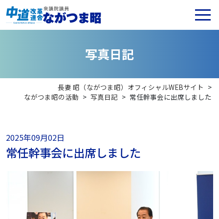
写
真
日
記
長妻 昭（ながつま昭）オフィシャルWEBサイト
>
ながつま昭の活動
>
写真日記
>
常任幹事会に出席しました
2025年09月02日
常任幹事会に出席しました