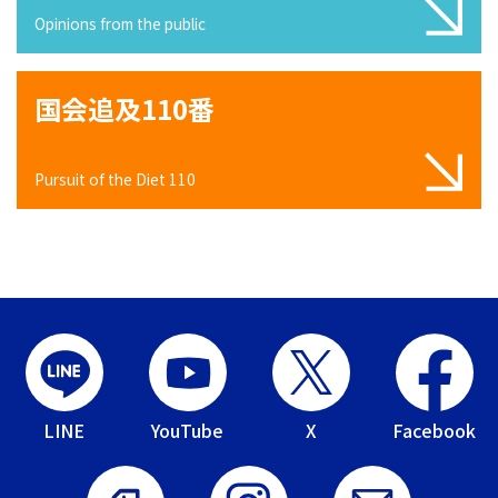
Opinions from the public
国会追及110番
Pursuit of the Diet 110
LINE
YouTube
X
Facebook