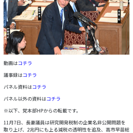
動画は
コチラ
議事録は
コチラ
パネル資料は
コチラ
パネル以外の資料は
コチラ
※以下、党本部HPからの転載です。
11月7日、長妻議員は研究開発税制の企業名非公開問題を
取り上げ、2兆円にも上る減税の透明性を追及、高市早苗総