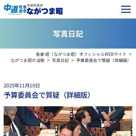
写
真
日
記
長妻 昭（ながつま昭）オフィシャルWEBサイト
>
ながつま昭の活動
>
写真日記
>
予算委員会で質疑（詳細版）
2025年11月10日
予算委員会で質疑（詳細版）