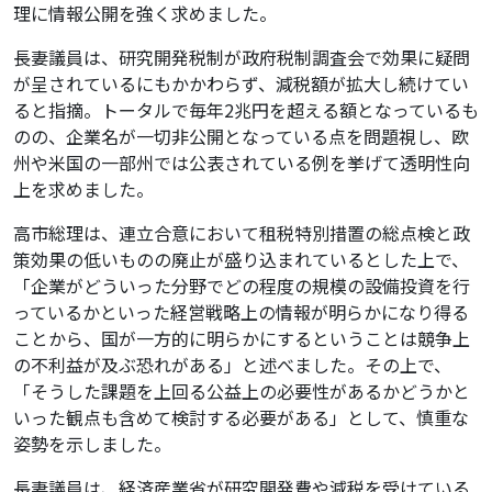
理に情報公開を強く求めました。
長妻議員は、研究開発税制が政府税制調査会で効果に疑問
が呈されているにもかかわらず、減税額が拡大し続けてい
ると指摘。トータルで毎年2兆円を超える額となっているも
のの、企業名が一切非公開となっている点を問題視し、欧
州や米国の一部州では公表されている例を挙げて透明性向
上を求めました。
高市総理は、連立合意において租税特別措置の総点検と政
策効果の低いものの廃止が盛り込まれているとした上で、
「企業がどういった分野でどの程度の規模の設備投資を行
っているかといった経営戦略上の情報が明らかになり得る
ことから、国が一方的に明らかにするということは競争上
の不利益が及ぶ恐れがある」と述べました。その上で、
「そうした課題を上回る公益上の必要性があるかどうかと
いった観点も含めて検討する必要がある」として、慎重な
姿勢を示しました。
長妻議員は、経済産業省が研究開発費や減税を受けている