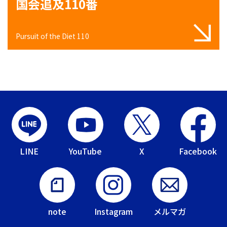
国会追及110番
Pursuit of the Diet 110
LINE
YouTube
X
Facebook
note
Instagram
メルマガ