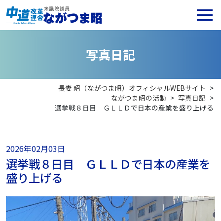
写
真
日
記
長妻 昭（ながつま昭）オフィシャルWEBサイト
>
ながつま昭の活動
>
写真日記
>
選挙戦８日目 ＧＬＬＤで日本の産業を盛り上げる
2026年02月03日
選挙戦８日目 ＧＬＬＤで日本の産業を
盛り上げる