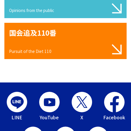
Opinions from the public
国会追及110番
Pursuit of the Diet 110
LINE
YouTube
X
Facebook