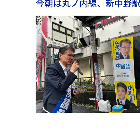
今朝は丸ノ内線、新中野