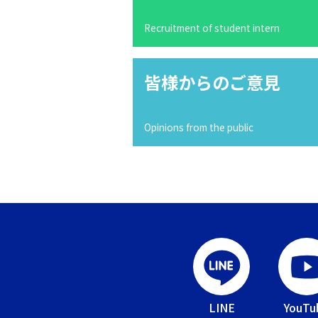
Recruitment of student intern
皆様からのご意見
Opinions from the public
LINE
YouTu