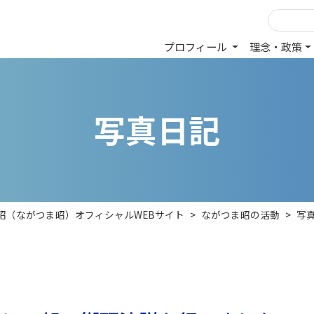
プロフィール
理念・政策
写
真
日
記
 昭（ながつま昭）オフィシャルWEBサイト
>
ながつま昭の活動
>
写