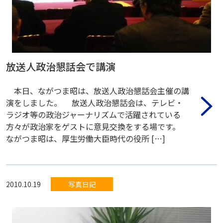
放送人政治懇話会で講演
本日、ながつま昭は、放送人政治懇話会主催の講
演をしました。 放送人政治懇話会は、テレビ・
ラジオ等の政治ジャーナリズムで活躍されている
方々が政治家をゲストに意見交換をする場です。
ながつま昭は、厚生労働大臣時代の役所 […]
2010.10.19
写真日記