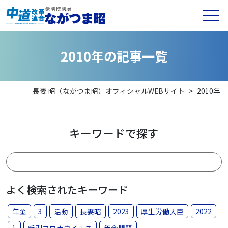
2
0
1
0
年
の
記
事
一
覧
長妻 昭（ながつま昭）オフィシャルWEBサイト
>
2010年
キーワードで探す
よく検索されたキーワード
年金
3
活動
長妻昭
2023
厚生労働大臣
2022