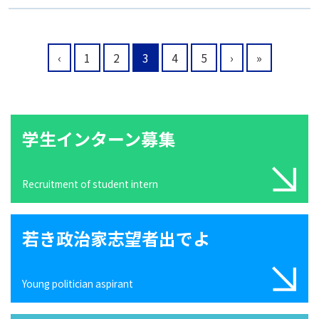
‹
1
2
3
4
5
›
»
学生インターン募集
Recruitment of student intern
若き政治家志望者出でよ
Young politician aspirant