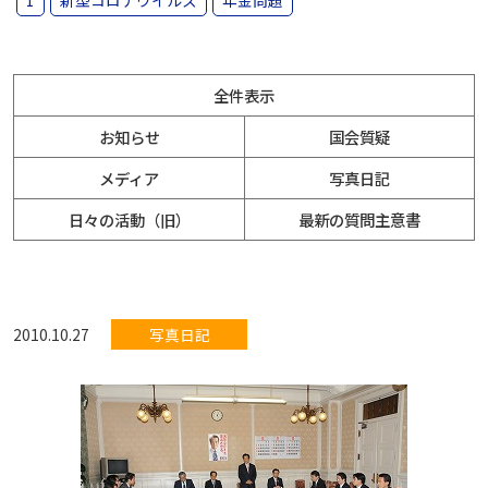
1
新型コロナウイルス
年金問題
全件表示
お知らせ
国会質疑
メディア
写真日記
日々の活動（旧）
最新の質問主意書
2010.10.27
写真日記